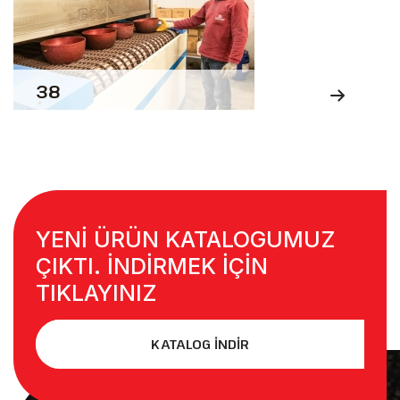
38
YENİ ÜRÜN KATALOGUMUZ
ÇIKTI. İNDİRMEK İÇİN
TIKLAYINIZ
KATALOG İNDİR